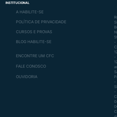
INSTITUCIONAL
A HABILITE-SE
R
POLÍTICA DE PRIVACIDADE
S
B
CURSOS E PROVAS
N
5
BLOG HABILITE-SE
-
C
1
ENCONTRE UM CFC
-
1
FALE CONOSCO
a
S
OUVIDORIA
P
-
S
-
C
0
0
C
d