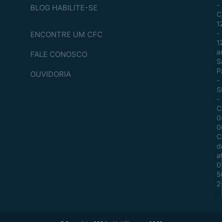
-
BLOG HABILITE-SE
C
1
-
ENCONTRE UM CFC
1
a
FALE CONOSCO
S
P
OUVIDORIA
-
S
-
C
0
0
C
d
a
0
5
2
a
Acessar plataforma