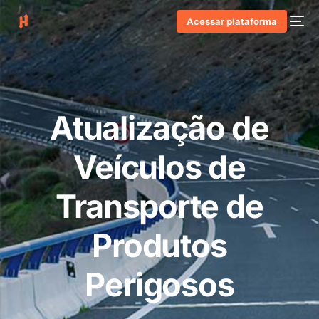
Acessar plataforma
Atualização de
Veículos de
Transporte de
Produtos
Perigosos